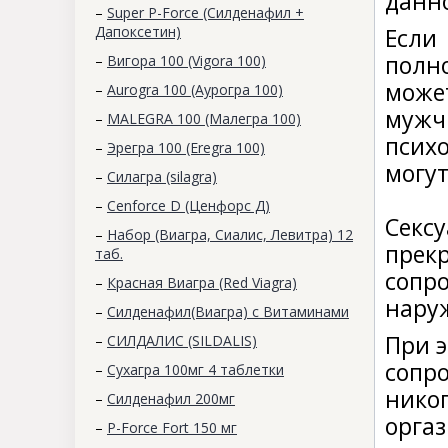
данно
–
Super P-Force (Силденафил +
Дапоксетин)
Есл
полно
–
Вигора 100 (Vigora 100)
може
–
Aurogra 100 (Аурогра 100)
муж
–
MALEGRA 100 (Малегра 100)
психо
–
Эрегра 100 (Eregra 100)
могу
–
Силагра (silagra)
–
Cenforce D (Ценфорс Д)
Сек
–
Набор (Виагра, Сиалис, Левитра) 12
прекр
таб.
сопр
–
Красная Виагра (Red Viagra)
нару
–
Силденафил(Виагра) с Витаминами
При 
–
СИЛДАЛИС (SILDALIS)
сопр
–
Сухагра 100мг 4 таблетки
нико
–
Силденафил 200мг
оргаз
–
P-Force Fort 150 мг