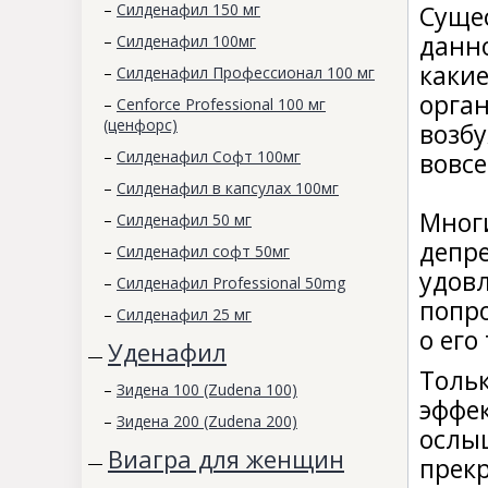
–
Силденафил 150 мг
Суще
данн
–
Силденафил 100мг
каки
–
Силденафил Профессионал 100 мг
орган
–
Cenforce Professional 100 мг
(ценфорс)
возб
–
Силденафил Софт 100мг
вовсе
–
Силденафил в капсулах 100мг
Мног
–
Силденафил 50 мг
депр
–
Силденафил софт 50мг
удов
–
Силденафил Professional 50mg
попр
–
Силденафил 25 мг
о его
Уденафил
—
Толь
–
Зидена 100 (Zudena 100)
эффе
–
Зидена 200 (Zudena 200)
ослы
Виагра для женщин
прек
—