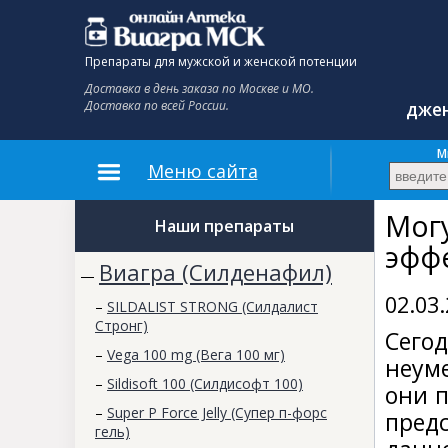
Препараты для мужской и женской потенции
Доставка в день заказа по Москве и МО.
Доставка по всей России.
джен
До
М
Меню сайта
Могу
Наши препараты
эфф
Виагра (Силденафил)
—
02.03
–
SILDALIST STRONG (Силдалист
Стронг)
Сего
–
Vega 100 mg (Вега 100 мг)
неум
–
Sildisoft 100 (Силдисофт 100)
они п
–
Super P Force Jelly (Супер п-форс
пред
гель)