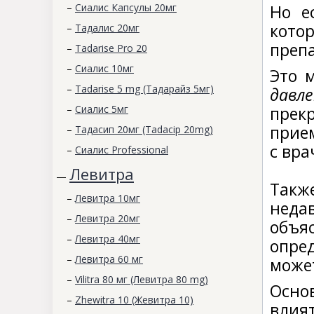
–
Сиалис Капсулы 20мг
Но е
кото
–
Тадалис 20мг
препа
–
Tadarise Pro 20
–
Сиалис 10мг
Это 
–
Tadarise 5 mg (Тадарайз 5мг)
давл
–
Сиалис 5мг
прек
прие
–
Тадасип 20мг (Tadacip 20mg)
с вра
–
Сиалис Professional
Левитра
—
Такж
–
Левитра 10мг
неда
–
Левитра 20мг
объя
–
Левитра 40мг
опре
–
Левитра 60 мг
може
–
Vilitra 80 мг (Левитра 80 mg)
Осно
–
Zhewitra 10 (Жевитра 10)
влия