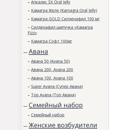
–
Апкалис SX Oral Jelly
–
Камагра Желе (Kamagra Oral Jelly)
–
Камагра GOLD Силденафил 100 мг
–
Силденафил шипучка «Камагра
Fizz»
–
Камагра Софт 100мг
Авана
—
–
Авана 50 (Avana 50)
–
Авана 200, Avana 200
–
Авана 100, Avana 100
–
Super Avana (Супер Авана)
–
Top Avana (Топ Авана)
Семейный набор
—
–
Семейный набор
Женские возбудители
—