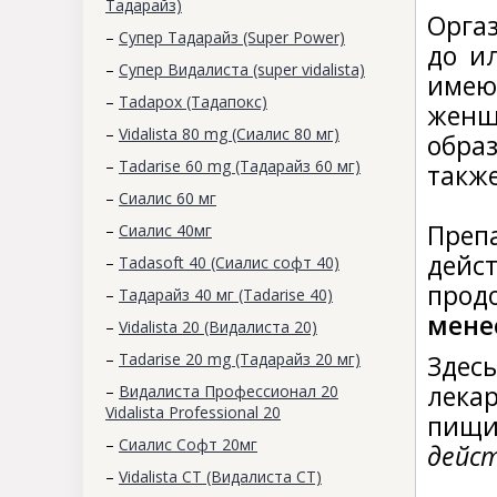
Тадарайз)
Орга
–
Супер Тадарайз (Super Power)
до и
–
Супер Видалиста (super vidalista)
имею
–
Tadapox (Тадапокс)
женщ
–
Vidalista 80 mg (Сиалис 80 мг)
обра
–
Tadarise 60 mg (Тадарайз 60 мг)
такж
–
Сиалис 60 мг
Преп
–
Cиалис 40мг
дейс
–
Tadasoft 40 (Сиалис софт 40)
прод
–
Тадарайз 40 мг (Tadarise 40)
мене
–
Vidalista 20 (Видалиста 20)
–
Tadarise 20 mg (Тадарайз 20 мг)
Здес
лека
–
Видалиста Профессионал 20
Vidalista Professional 20
пищ
–
Сиалис Софт 20мг
дейс
–
Vidalista CT (Видалиста СТ)