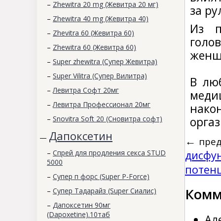
–
Zhewitra 20 mg (Жевитра 20 мг)
за ру
–
Zhewitra 40 mg (Жевитра 40)
Из п
–
Zhevitra 60 (Жевитра 60)
голо
–
Zhewitra 60 (Жевитра 60)
женщ
–
Super zhewitra (Супер Жевитра)
–
Super Vilitra (Супер Вилитра)
В лю
–
Левитра Софт 20мг
меди
–
Левитра Профессионал 20мг
нако
–
Snovitra Soft 20 (Сновитра софт)
оргаз
Дапоксетин
—
←
пред
–
Спрей для продления секса STUD
дисфу
5000
потен
–
Супер п форс (Super P-Force)
Комм
–
Супер Тадарайз (Super Сиалис)
–
Дапоксетин 90мг
(Dapoxetine).10таб
Ал