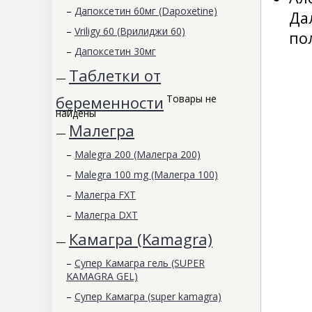
–
Дапоксетин 60мг (Dapoxetine)
Да
–
Vriligy 60 (Врилиджи 60)
по
–
Дапоксетин 30мг
Таблетки от
—
беременности
Товары не
найдены
Малегра
—
–
Malegra 200 (Малегра 200)
–
Malegra 100 mg (Малегра 100)
–
Малегра FXT
–
Малегра DXT
Камагра (Kamagra)
—
–
Супер Камагра гель (SUPER
KAMAGRA GEL)
–
Супер Камагра (super kamagra)