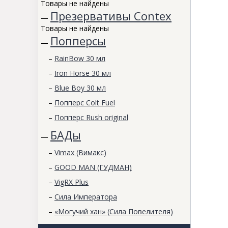
Товары не найдены
Презервативы Contex
—
Товары не найдены
Попперсы
—
–
RainBow 30 мл
–
Iron Horse 30 мл
–
Blue Boy 30 мл
–
Попперс Colt Fuel
–
Попперс Rush original
БАДы
—
–
Vimax (Вимакс)
–
GOOD MAN (ГУДМАН)
–
VigRX Plus
–
Сила Императора
–
«Могучий хан» (Сила Повелителя)