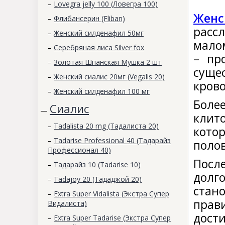
–
Lovegra jelly 100 (Ловегра 100)
Женс
–
Флибансерин (Fliban)
расс
–
Женский силденафил 50мг
мало
–
Серебряная лиса Silver fox
– пр
–
Золотая Шпанская Мушка 2 шт
суще
–
Женский сиалис 20мг (Vegalis 20)
кров
–
Женский силденафил 100 мг
Боле
Сиалис
—
клит
–
Tadalista 20 mg (Тадалиста 20)
кото
–
Tadarise Professional 40 (Тадарайз
полов
Профессионал 40)
Посл
–
Тадарайз 10 (Tadarise 10)
долг
–
Tadajoy 20 (Тададжой 20)
стан
–
Extra Super Vidalista (Экстра Супер
прав
Видалиста)
дост
–
Extra Super Tadarise (Экстра Супер