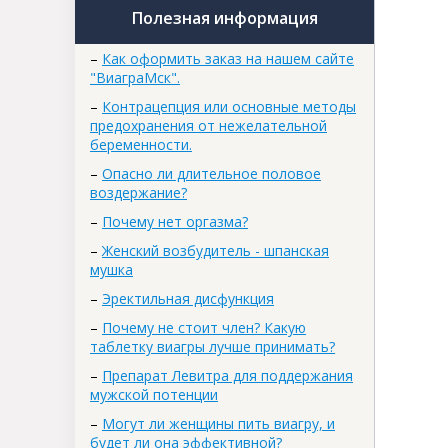
Полезная информация
–
Как оформить заказ на нашем сайте
"ВиаграМск".
–
Контрацепция или основные методы
предохранения от нежелательной
беременности.
–
Опасно ли длительное половое
воздержание?
–
Почему нет оргазма?
–
Женский возбудитель - шпанская
мушка
–
Эректильная дисфункция
–
Почему не стоит член? Какую
таблетку виагры лучше принимать?
–
Препарат Левитра для поддержания
мужской потенции
–
Могут ли женщины пить виагру, и
будет ли она эффективной?