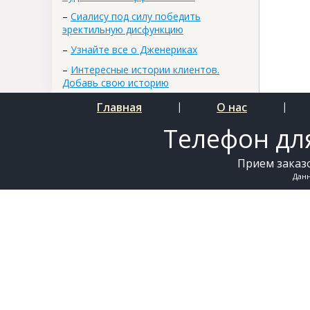
–
Сиалису под силу победить
эректильную дисфункцию
–
Узнайте все о Дженериках
–
Интересные истории клиентов.
Добавь свою историю
Главная
|
О нас
|
Телефон для
Прием заказо
Дан