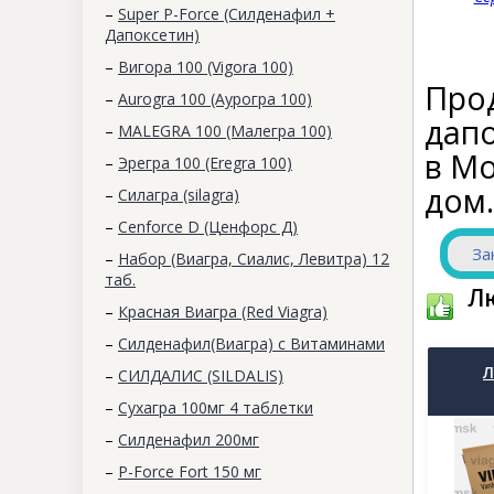
–
Super P-Force (Силденафил +
Дапоксетин)
–
Вигора 100 (Vigora 100)
Прод
–
Aurogra 100 (Аурогра 100)
дап
–
MALEGRA 100 (Малегра 100)
в Мо
–
Эрегра 100 (Eregra 100)
дом.
–
Силагра (silagra)
–
Cenforce D (Ценфорс Д)
За
–
Набор (Виагра, Сиалис, Левитра) 12
таб.
Л
–
Красная Виагра (Red Viagra)
–
Силденафил(Виагра) с Витаминами
Л
–
СИЛДАЛИС (SILDALIS)
–
Сухагра 100мг 4 таблетки
–
Силденафил 200мг
–
P-Force Fort 150 мг