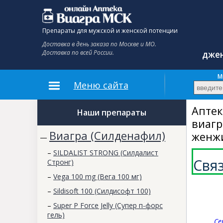
Препараты для мужской и женской потенции
Доставка в день заказа по Москве и МО.
Доставка по всей России.
джен
До
М
Меню сайта
Апте
Наши препараты
виагр
Виагра (Силденафил)
женж
—
–
SILDALIST STRONG (Силдалист
Свя
Стронг)
–
Vega 100 mg (Вега 100 мг)
–
Sildisoft 100 (Силдисофт 100)
–
Super P Force Jelly (Супер п-форс
гель)
Се