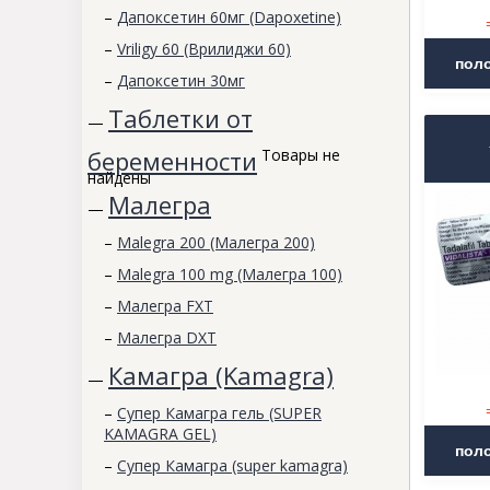
–
Дапоксетин 60мг (Dapoxetine)
–
Vriligy 60 (Врилиджи 60)
–
Дапоксетин 30мг
Таблетки от
—
беременности
Товары не
найдены
Малегра
—
–
Malegra 200 (Малегра 200)
–
Malegra 100 mg (Малегра 100)
–
Малегра FXT
–
Малегра DXT
Камагра (Kamagra)
—
–
Супер Камагра гель (SUPER
KAMAGRA GEL)
–
Супер Камагра (super kamagra)