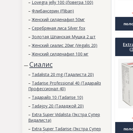
–
Lovegra jelly 100 (Ловегра 100)
–
Флибансерин (Fliban)
–
Женский силденафил 50мг
–
Серебряная лиса Silver fox
–
Золотая Шпанская Мушка 2 шт
Extr
–
Женский сиалис 20мг (Vegalis 20)
(
–
Женский силденафил 100 мг
Сиалис
—
–
Tadalista 20 mg (Тадалиста 20)
–
Tadarise Professional 40 (Тадарайз
Профессионал 40)
–
Тадарайз 10 (Tadarise 10)
–
Tadajoy 20 (Тададжой 20)
–
Extra Super Vidalista (Экстра Супер
Видалиста)
–
Extra Super Tadarise (Экстра Супер