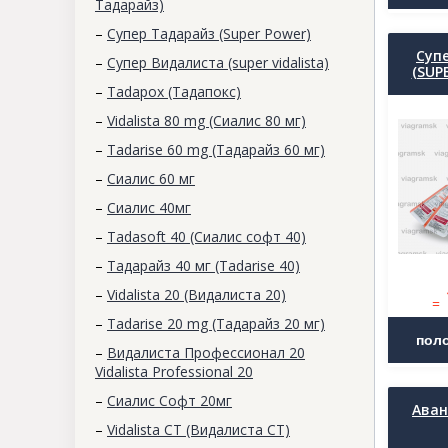
Тадарайз)
–
Супер Тадарайз (Super Power)
Супе
–
Супер Видалиста (super vidalista)
(SUP
–
Tadapox (Тадапокс)
–
Vidalista 80 mg (Сиалис 80 мг)
–
Tadarise 60 mg (Тадарайз 60 мг)
–
Сиалис 60 мг
–
Cиалис 40мг
–
Tadasoft 40 (Сиалис софт 40)
–
Тадарайз 40 мг (Tadarise 40)
–
Vidalista 20 (Видалиста 20)
=
–
Tadarise 20 mg (Тадарайз 20 мг)
–
Видалиста Профессионал 20
Vidalista Professional 20
–
Сиалис Софт 20мг
Аван
–
Vidalista CT (Видалиста СТ)