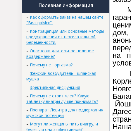
Полезная информация
Мы с
гара
–
Как оформить заказ на нашем сайте
"ВиаграМск".
цени
–
Контрацепция или основные методы
дом,
предохранения от нежелательной
анон
беременности.
пере
–
Опасно ли длительное половое
на п
воздержание?
усло
–
Почему нет оргазма?
Раб
–
Женский возбудитель - шпанская
мушка
Кор
–
Эректильная дисфункция
Новг
Бала
–
Почему не стоит член? Какую
таблетку виагры лучше принимать?
Йошк
–
Препарат Левитра для поддержания
Даге
мужской потенции
стра
–
Могут ли женщины пить виагру, и
Наша
будет ли она эффективной?