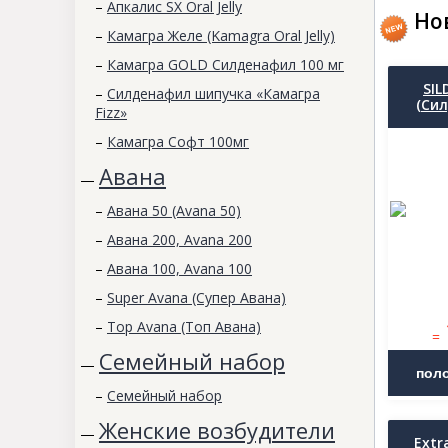
–
Апкалис SX Oral Jelly
Но
–
Камагра Желе (Kamagra Oral Jelly)
–
Камагра GOLD Силденафил 100 мг
SIL
–
Силденафил шипучка «Камагра
(Сил
Fizz»
–
Камагра Софт 100мг
Авана
—
–
Авана 50 (Avana 50)
–
Авана 200, Avana 200
–
Авана 100, Avana 100
–
Super Avana (Супер Авана)
–
Top Avana (Топ Авана)
=
Семейный набор
—
–
Семейный набор
Женские возбудители
—
Extr