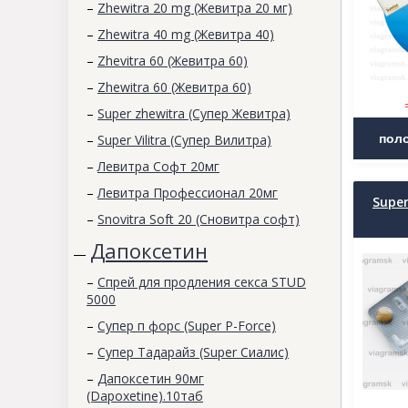
–
Zhewitra 20 mg (Жевитра 20 мг)
–
Zhewitra 40 mg (Жевитра 40)
–
Zhevitra 60 (Жевитра 60)
–
Zhewitra 60 (Жевитра 60)
–
Super zhewitra (Супер Жевитра)
–
Super Vilitra (Супер Вилитра)
–
Левитра Софт 20мг
–
Левитра Профессионал 20мг
Super
–
Snovitra Soft 20 (Сновитра софт)
Дапоксетин
—
–
Спрей для продления секса STUD
5000
–
Супер п форс (Super P-Force)
–
Супер Тадарайз (Super Сиалис)
–
Дапоксетин 90мг
(Dapoxetine).10таб