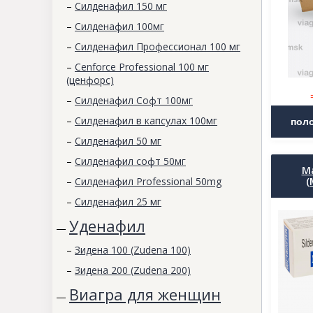
–
Силденафил 150 мг
–
Силденафил 100мг
–
Силденафил Профессионал 100 мг
–
Cenforce Professional 100 мг
(ценфорс)
–
Силденафил Софт 100мг
–
Силденафил в капсулах 100мг
–
Силденафил 50 мг
–
Силденафил софт 50мг
Ma
–
Силденафил Professional 50mg
(
–
Силденафил 25 мг
Уденафил
—
–
Зидена 100 (Zudena 100)
–
Зидена 200 (Zudena 200)
Виагра для женщин
—