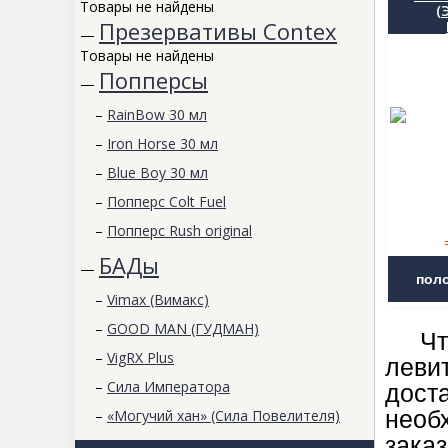
Товары не найдены
(
Презервативы Contex
—
Товары не найдены
Попперсы
—
–
RainBow 30 мл
–
Iron Horse 30 мл
–
Blue Boy 30 мл
–
Попперс Colt Fuel
–
Попперс Rush original
БАДы
—
–
Vimax (Вимакс)
–
GOOD MAN (ГУДМАН)
Чтоб
–
VigRX Plus
леви
–
Сила Императора
дост
–
«Могучий хан» (Сила Повелителя)
нео
заказ